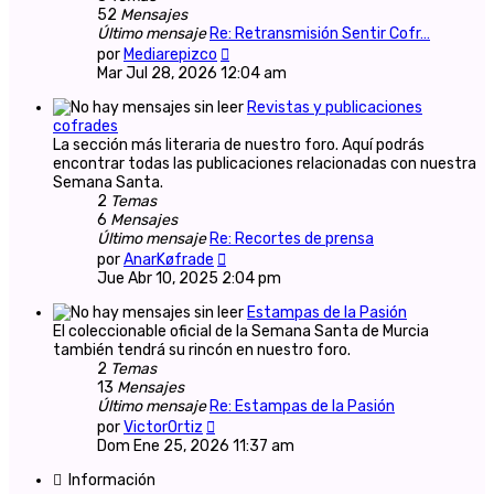
52
Mensajes
Último mensaje
Re: Retransmisión Sentir Cofr…
Ver
por
Mediarepizco
último
Mar Jul 28, 2026 12:04 am
mensaje
Revistas y publicaciones
cofrades
La sección más literaria de nuestro foro. Aquí podrás
encontrar todas las publicaciones relacionadas con nuestra
Semana Santa.
2
Temas
6
Mensajes
Último mensaje
Re: Recortes de prensa
Ver
por
AnarKøfrade
último
Jue Abr 10, 2025 2:04 pm
mensaje
Estampas de la Pasión
El coleccionable oficial de la Semana Santa de Murcia
también tendrá su rincón en nuestro foro.
2
Temas
13
Mensajes
Último mensaje
Re: Estampas de la Pasión
Ver
por
VictorOrtiz
último
Dom Ene 25, 2026 11:37 am
mensaje
Información