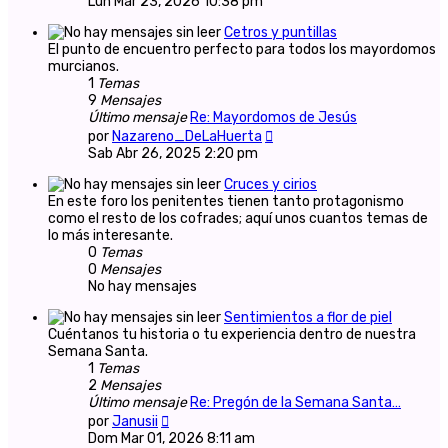
Lun Mar 23, 2026 10:38 pm
mensaje
Cetros y puntillas
El punto de encuentro perfecto para todos los mayordomos
murcianos.
1
Temas
9
Mensajes
Último mensaje
Re: Mayordomos de Jesús
Ver
por
Nazareno_DeLaHuerta
último
Sab Abr 26, 2025 2:20 pm
mensaje
Cruces y cirios
En este foro los penitentes tienen tanto protagonismo
como el resto de los cofrades; aquí unos cuantos temas de
lo más interesante.
0
Temas
0
Mensajes
No hay mensajes
Sentimientos a flor de piel
Cuéntanos tu historia o tu experiencia dentro de nuestra
Semana Santa.
1
Temas
2
Mensajes
Último mensaje
Re: Pregón de la Semana Santa…
Ver
por
Janusii
último
Dom Mar 01, 2026 8:11 am