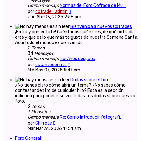
1
Mensajes
Último mensaje
Normas del Foro Cofrade de Mu…
Ver
por
cofrade_admin
último
Jue Abr 03, 2025 9:58 pm
mensaje
Bienvenida a nuevos Cofrades
¡Entra y preséntate! Cuéntanos quién eres, de qué cofradía
eres y qué es lo que más te gusta de nuestra Semana Santa.
Aquí todo el mundo es bienvenido.
2
Temas
34
Mensajes
Último mensaje
Re: Años después
Ver
por
estantecorinto
último
Mié May 07, 2025 5:47 pm
mensaje
Dudas sobre el foro
¿No tienes claro cómo abrir un tema? ¿No sabes cómo
contestar dentro de cualquier hilo? Esta es la sección
indicada para poder resolver todas tus dudas sobre nuestro
foro.
2
Temas
7
Mensajes
Último mensaje
Re: Como introducir fotografí…
Ver
por
Chirrete
último
Mar Mar 31, 2026 11:54 am
mensaje
Foro General