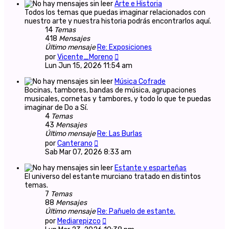
Arte e Historia
Todos los temas que puedas imaginar relacionados con
nuestro arte y nuestra historia podrás encontrarlos aquí.
14
Temas
418
Mensajes
Último mensaje
Re: Exposiciones
Ver
por
Vicente_Moreno
último
Lun Jun 15, 2026 11:54 am
mensaje
Música Cofrade
Bocinas, tambores, bandas de música, agrupaciones
musicales, cornetas y tambores, y todo lo que te puedas
imaginar de Do a Sí.
4
Temas
43
Mensajes
Último mensaje
Re: Las Burlas
Ver
por
Canterano
último
Sab Mar 07, 2026 8:33 am
mensaje
Estante y esparteñas
El universo del estante murciano tratado en distintos
temas.
7
Temas
88
Mensajes
Último mensaje
Re: Pañuelo de estante.
Ver
por
Mediarepizco
último